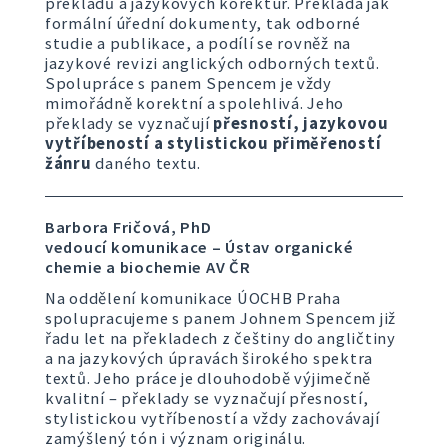
překladů a jazykových korektur. Překládá jak
formální úřední dokumenty, tak odborné
studie a publikace, a podílí se rovněž na
jazykové revizi anglických odborných textů.
Spolupráce s panem Spencem je vždy
mimořádně korektní a spolehlivá. Jeho
překlady se vyznačují
přesností, jazykovou
vytříbeností a stylistickou přiměřeností
žánru
daného textu.
Barbora Fričová, PhD
vedoucí komunikace – Ústav organické
chemie a biochemie AV ČR
Na oddělení komunikace ÚOCHB Praha
spolupracujeme s panem Johnem Spencem již
řadu let na překladech z češtiny do angličtiny
a na jazykových úpravách širokého spektra
textů. Jeho práce je dlouhodobě výjimečně
kvalitní – překlady se vyznačují přesností,
stylistickou vytříbeností a vždy zachovávají
zamýšlený tón i význam originálu.