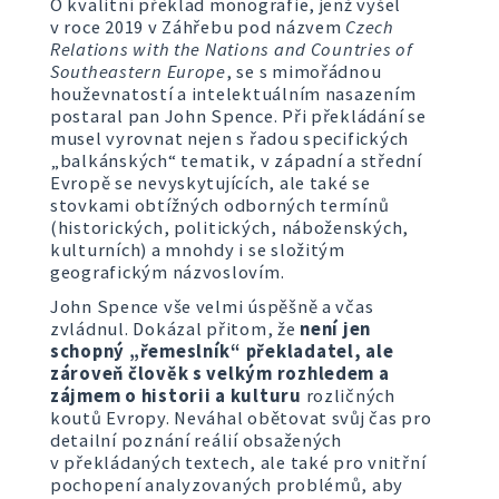
O kvalitní překlad monografie, jenž vyšel
v roce 2019 v Záhřebu pod názvem
Czech
Relations with the Nations and Countries of
Southeastern Europe
, se s mimořádnou
houževnatostí a intelektuálním nasazením
postaral pan John Spence. Při překládání se
musel vyrovnat nejen s řadou specifických
„balkánských“ tematik, v západní a střední
Evropě se nevyskytujících, ale také se
stovkami obtížných odborných termínů
(historických, politických, náboženských,
kulturních) a mnohdy i se složitým
geografickým názvoslovím.
John Spence vše velmi úspěšně a včas
zvládnul. Dokázal přitom, že
není jen
schopný „řemeslník“ překladatel, ale
zároveň člověk s velkým rozhledem a
zájmem o historii a kulturu
rozličných
koutů Evropy. Neváhal obětovat svůj čas pro
detailní poznání reálií obsažených
v překládaných textech, ale také pro vnitřní
pochopení analyzovaných problémů, aby