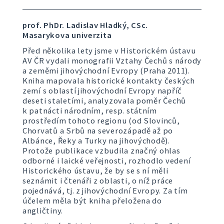
prof. PhDr. Ladislav Hladký, CSc.
Masarykova univerzita
Před několika lety jsme v Historickém ústavu
AV ČR vydali monografii Vztahy Čechů s národy
a zeměmi jihovýchodní Evropy (Praha 2011).
Kniha mapovala historické kontakty českých
zemí s oblastí jihovýchodní Evropy napříč
deseti staletími, analyzovala poměr Čechů
k patnácti národním, resp. státním
prostředím tohoto regionu (od Slovinců,
Chorvatů a Srbů na severozápadě až po
Albánce, Řeky a Turky na jihovýchodě).
Protože publikace vzbudila značný ohlas
odborné i laické veřejnosti, rozhodlo vedení
Historického ústavu, že by se s ní měli
seznámit i čtenáři z oblasti, o níž práce
pojednává, tj. z jihovýchodní Evropy. Za tím
účelem měla být kniha přeložena do
angličtiny.