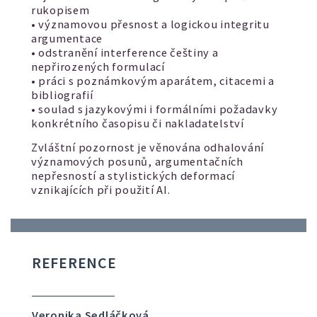
rukopisem
• významovou přesnost a logickou integritu
argumentace
• odstranění interference češtiny a
nepřirozených formulací
• práci s poznámkovým aparátem, citacemi a
bibliografií
• soulad s jazykovými i formálními požadavky
konkrétního časopisu či nakladatelství
Zvláštní pozornost je věnována odhalování
významových posunů, argumentačních
nepřesností a stylistických deformací
vznikajících při použití AI.
REFERENCE
Veronika Sedláčková