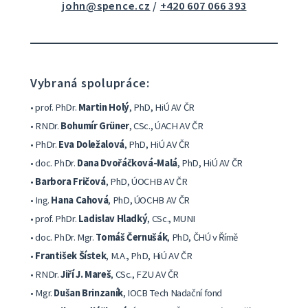
john@spence.cz
/
+420 607 066 393
Vybraná spolupráce:
• prof. PhDr.
Martin Holý
, PhD, HiÚ AV ČR
• RNDr.
Bohumír Grüner
, CSc., ÚACH AV ČR
• PhDr.
Eva Doležalová
, PhD, HiÚ AV ČR
• doc. PhDr.
Dana Dvořáčková-Malá
, PhD, HiÚ AV ČR
•
Barbora Fričová
, PhD, ÚOCHB AV ČR
• Ing.
Hana Cahová
, PhD, ÚOCHB AV ČR
• prof. PhDr.
Ladislav Hladký
, CSc., MUNI
• doc. PhDr. Mgr.
Tomáš Černušák
, PhD, ČHÚ v Římě
•
František Šístek
, M.A., PhD, HiÚ AV ČR
• RNDr.
Jiří J. Mareš
, CSc., FZU AV ČR
• Mgr.
Dušan Brinzaník
, IOCB Tech Nadační fond