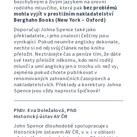
bezchybným a živým jazykem na úrovni
rodilého mluvčího, která pak
bez problémů
mohla vyjít v prestižním nakladatelství
Berghahn Books (New York – Oxford)
.
Doporučuji Johna Spence také jako
překladatele, i jeho znalosti češtiny jsou
vynikající. Pokud neumíte anglicky dokonale,
nechte si od něj svůj článek nebo knihu
přeložit. Neztrácejte čas a peníze tím, že dáte
své texty přeložit někomu, kdo není rodilý
mluvčí a umí anglicky jen o trochu víc než vy,
zejména pokud chcete publikovat v
renomovaných zahraničních časopisech a
nakladatelstvích. Překlady a korektury Johna
Spence jsou vždy naprosto špičkové!
PhDr. Eva Doležalová, PhD
Historický ústav AV ČR
John Spence dlouhodobě spolupracuje s
Historickým ústavem AV ČR, v. v. i. v oblasti