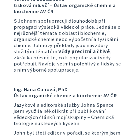
tisková mluvčí – Ústav organické chemie a
biochemie AV ČR
S Johnem spolupracuji dlouhodobě při
propagaci výsledků vědecké práce. Jedná se o
nejrůznější témata z oblasti biochemie,
organické chemie nebo výpočetní a fyzikální
chemie. Johnovy překlady jsou navzdory
složitým tématům
vždy precizní a čtivé
,
zkrátka přesně to, co k popularizaci vědy
potřebuji. Navíc je velmi spolehlivý a lidsky se
s ním výborně spolupracuje.
Ing. Hana Cahová, PhD
Ústav organické chemie a biochemie AV ČR
Jazykové a editorské služby Johna Spence
jsem využila několikrát při publikování
vědeckých článků mojí skupiny – Chemická
biologie nukleových kyselin.
John byl třetí editor v pořadí, se kterým jsem