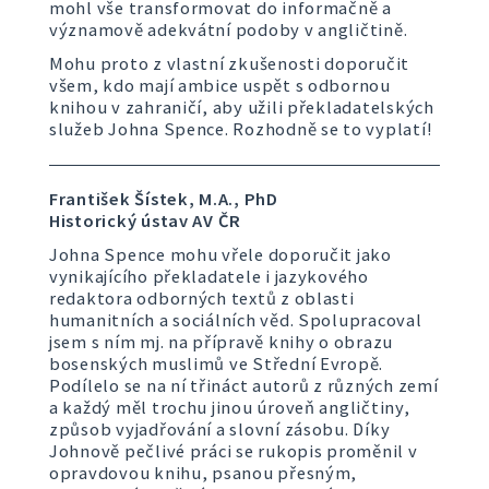
mohl vše transformovat do informačně a
významově adekvátní podoby v angličtině.
Mohu proto z vlastní zkušenosti doporučit
všem, kdo mají ambice uspět s odbornou
knihou v zahraničí, aby užili překladatelských
služeb Johna Spence. Rozhodně se to vyplatí!
František Šístek, M.A., PhD
Historický ústav AV ČR
Johna Spence mohu vřele doporučit jako
vynikajícího překladatele i jazykového
redaktora odborných textů z oblasti
humanitních a sociálních věd. Spolupracoval
jsem s ním mj. na přípravě knihy o obrazu
bosenských muslimů ve Střední Evropě.
Podílelo se na ní třináct autorů z různých zemí
a každý měl trochu jinou úroveň angličtiny,
způsob vyjadřování a slovní zásobu. Díky
Johnově pečlivé práci se rukopis proměnil v
opravdovou knihu, psanou přesným,