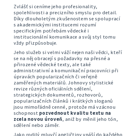
Zvlášť si ceníme jeho profesionality,
spolehlivosti a precizního smyslu pro detail.
Díky dlouholetým zkušenostem se spoluprací
s akademickými institucemi rozumí
specifickým potřebám vědecké i
institucionální komunikace a svůj styl tomu
vždy přizpůsobuje.
Jeho služeb si velmi váží nejen naši vědci, kteří
se na něj obracejí s požadavky na přesné a
přirozené vědecké texty, ale také
administrativní a komunikační pracovníci při
úpravách popularizačních či veřejně
zaměřených materiálů. Johnovy stylistické
revize různých oficiálních sdělení,
strategických dokumentů, rozhovorů,
popularizačních článků i krátkých sloganů
jsou mimořádně cenné, protože má vzácnou
schopnost
pozvednout kvalitu textu na
zcela novou úroveň
, aniž by měnil jeho tón,
sdělení nebo záměr.
Jako rodilý mluvčí angličtiny vnáší do každého