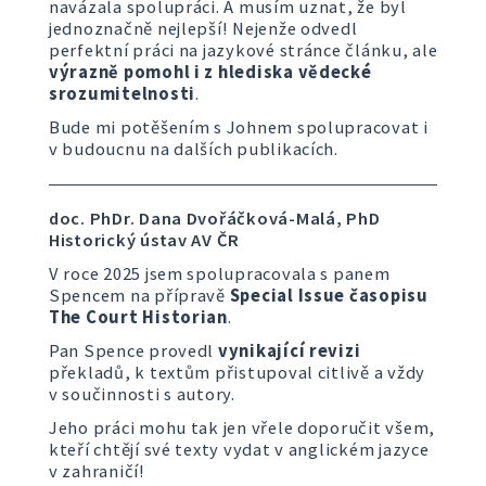
navázala spolupráci. A musím uznat, že byl
jednoznačně nejlepší! Nejenže odvedl
perfektní práci na jazykové stránce článku, ale
výrazně pomohl i z hlediska vědecké
srozumitelnosti
.
Bude mi potěšením s Johnem spolupracovat i
v budoucnu na dalších publikacích.
doc. PhDr. Dana Dvořáčková-Malá, PhD
Historický ústav AV ČR
V roce 2025 jsem spolupracovala s panem
Spencem na přípravě
Special Issue časopisu
The Court Historian
.
Pan Spence provedl
vynikající revizi
překladů, k textům přistupoval citlivě a vždy
v součinnosti s autory.
Jeho práci mohu tak jen vřele doporučit všem,
kteří chtějí své texty vydat v anglickém jazyce
v zahraničí!